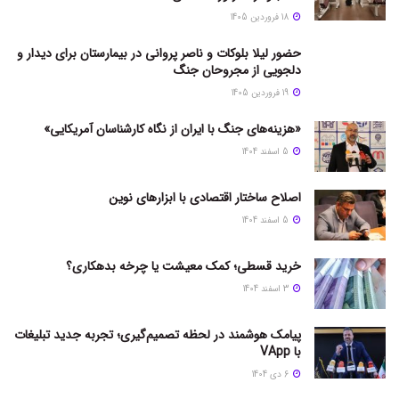
18 فروردین 1405
حضور لیلا بلوکات و ناصر پروانی در بیمارستان برای دیدار و
دلجویی از مجروحان جنگ
19 فروردین 1405
«هزینه‌های جنگ با ایران از نگاه کارشناسان آمریکایی»
5 اسفند 1404
اصلاح ساختار اقتصادی با ابزارهای نوین
5 اسفند 1404
خرید قسطی؛ کمک معیشت یا چرخه بدهکاری؟
3 اسفند 1404
پیامک هوشمند در لحظه تصمیم‌گیری؛ تجربه جدید تبلیغات
با VApp
6 دی 1404