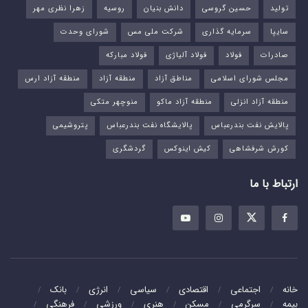
تولید
حسین گروسی
دانش بنیان
روسیه
زهرا نظری مهر
سایپا
سرمایه گذاری
شرکت ملی مس
شورای وحدت
صادرات
فولاد
فولاد آلیاژی
فولاد مبارکه
مجلس شورای اسلامی
مناطق آزاد
منطقه آزاد
منطقه آزاد ارس
منطقه آزاد انزلی
منطقه آزاد ماکو
منوچهر متکی
پالایش نفت بندرعباس
پالایشگاه نفت بندرعباس
پتروشیمی
کورش شرفشاهی
کیش اینوکس
گردشگری
ارتباط با ما
خانه
اجتماعی
اقتصادی
سیاسی
انرژی
بانک
بیمه
سرگرمی
مسکن
هنری
ورزشی
فرهنگی