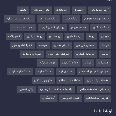
آریا حمیدیان
اقتصاد
انتخابات
بازار سرمایه
بانک
بانک توسعه تعاون
بانک سینا
بانک صادرات
بانک صادرات ایران
بانک مرکزی
بسته خبری
بهاران تدبیر کیش
به پرداخت ملت
بورس‌
بیمه
بیمه تعاون
بیمه دی
بیمه مرکزی
تسهیلات
تولید
حسین گروسی
دانش بنیان
روسیه
زهرا نظری مهر
سایپا
سرمایه گذاری
شرکت ملی مس
شورای وحدت
صادرات
فولاد
فولاد آلیاژی
فولاد مبارکه
مجلس شورای اسلامی
مناطق آزاد
منطقه آزاد
منطقه آزاد ارس
منطقه آزاد انزلی
منطقه آزاد ماکو
منوچهر متکی
پالایش نفت بندرعباس
پالایشگاه نفت بندرعباس
پتروشیمی
کورش شرفشاهی
کیش اینوکس
گردشگری
ارتباط با ما