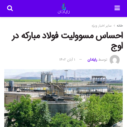
خانه
سایر اخبار ویژه
احساس مسوولیت فولاد مبارکه در
اوج
توسط
رایادان
1 آبان 1402