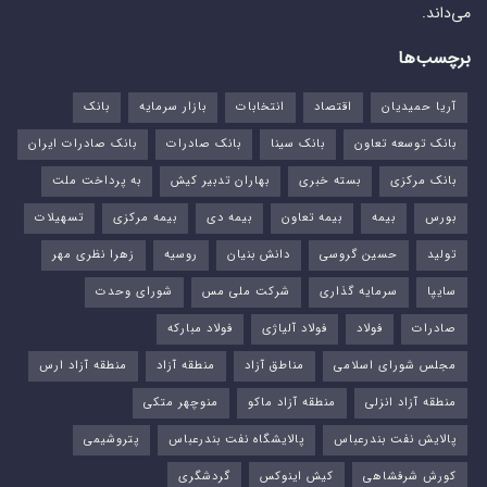
می‌داند.
برچسب‌ها
آریا حمیدیان
اقتصاد
انتخابات
بازار سرمایه
بانک
بانک توسعه تعاون
بانک سینا
بانک صادرات
بانک صادرات ایران
بانک مرکزی
بسته خبری
بهاران تدبیر کیش
به پرداخت ملت
بورس‌
بیمه
بیمه تعاون
بیمه دی
بیمه مرکزی
تسهیلات
تولید
حسین گروسی
دانش بنیان
روسیه
زهرا نظری مهر
سایپا
سرمایه گذاری
شرکت ملی مس
شورای وحدت
صادرات
فولاد
فولاد آلیاژی
فولاد مبارکه
مجلس شورای اسلامی
مناطق آزاد
منطقه آزاد
منطقه آزاد ارس
منطقه آزاد انزلی
منطقه آزاد ماکو
منوچهر متکی
پالایش نفت بندرعباس
پالایشگاه نفت بندرعباس
پتروشیمی
کورش شرفشاهی
کیش اینوکس
گردشگری