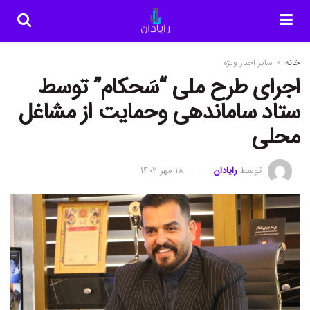
خانه
سایر اخبار ویژه
اجرای طرح ملی “سَحکام” توسط
ستاد ساماندهی وحمایت از مشاغل
محلی
توسط
رایادان
18 مهر 1402