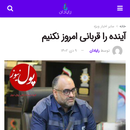
خانه
سایر اخبار ویژه
آینده را قربانی امروز نکنیم
توسط
رایادان
9 دی 1402