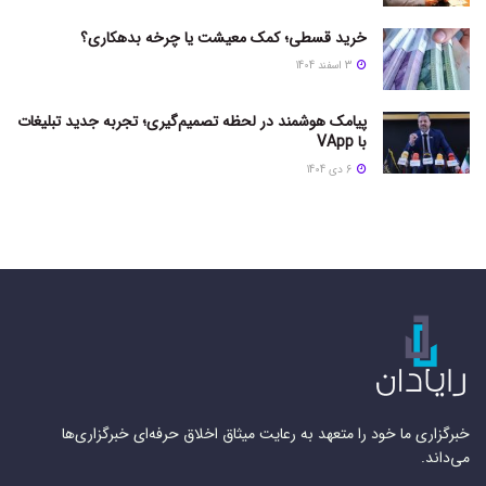
خرید قسطی؛ کمک معیشت یا چرخه بدهکاری؟
3 اسفند 1404
پیامک هوشمند در لحظه تصمیم‌گیری؛ تجربه جدید تبلیغات
با VApp
6 دی 1404
خبرگزاری ما خود را متعهد به رعایت میثاق اخلاق حرفه‌ای خبرگزاری‌ها
می‌داند.