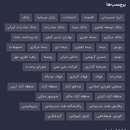
برچسب‌ها
آریا حمیدیان
اقتصاد
انتخابات
بازار سرمایه
بانک
بانک توسعه تعاون
بانک سینا
بانک صادرات
بانک صادرات ایران
بانک مرکزی
بسته خبری
بهاران تدبیر کیش
به پرداخت ملت
بورس‌
بیمه
بیمه تعاون
بیمه دی
بیمه مرکزی
تسهیلات
تولید
حسین گروسی
دانش بنیان
روسیه
زهرا نظری مهر
سایپا
سرمایه گذاری
شرکت ملی مس
شورای وحدت
صادرات
فولاد
فولاد آلیاژی
فولاد مبارکه
مجلس شورای اسلامی
مناطق آزاد
منطقه آزاد
منطقه آزاد ارس
منطقه آزاد انزلی
منطقه آزاد ماکو
منوچهر متکی
پالایش نفت بندرعباس
پالایشگاه نفت بندرعباس
پتروشیمی
کورش شرفشاهی
کیش اینوکس
گردشگری