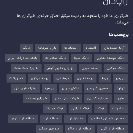
خبرگزاری ما خود را متعهد به رعایت میثاق اخلاق حرفه‌ای خبرگزاری‌ها
می‌داند.
برچسب‌ها
آریا حمیدیان
اقتصاد
انتخابات
بازار سرمایه
بانک
بانک توسعه تعاون
بانک سینا
بانک صادرات
بانک صادرات ایران
بانک مرکزی
بسته خبری
بهاران تدبیر کیش
به پرداخت ملت
بورس‌
بیمه
بیمه تعاون
بیمه دی
بیمه مرکزی
تسهیلات
تولید
حسین گروسی
دانش بنیان
روسیه
زهرا نظری مهر
سایپا
سرمایه گذاری
شرکت ملی مس
شورای وحدت
صادرات
فولاد
فولاد آلیاژی
فولاد مبارکه
مجلس شورای اسلامی
مناطق آزاد
منطقه آزاد
منطقه آزاد ارس
منطقه آزاد انزلی
منطقه آزاد ماکو
منوچهر متکی