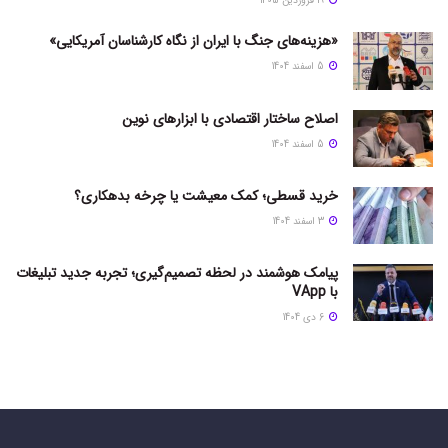
19 فروردین 1405
«هزینه‌های جنگ با ایران از نگاه کارشناسان آمریکایی»
5 اسفند 1404
اصلاح ساختار اقتصادی با ابزارهای نوین
5 اسفند 1404
خرید قسطی؛ کمک معیشت یا چرخه بدهکاری؟
3 اسفند 1404
پیامک هوشمند در لحظه تصمیم‌گیری؛ تجربه جدید تبلیغات
با VApp
6 دی 1404