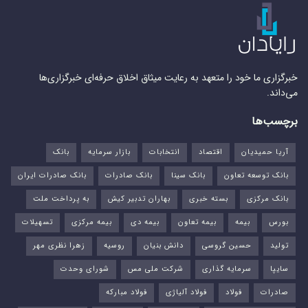
خبرگزاری ما خود را متعهد به رعایت میثاق اخلاق حرفه‌ای خبرگزاری‌ها
می‌داند.
برچسب‌ها
آریا حمیدیان
اقتصاد
انتخابات
بازار سرمایه
بانک
بانک توسعه تعاون
بانک سینا
بانک صادرات
بانک صادرات ایران
بانک مرکزی
بسته خبری
بهاران تدبیر کیش
به پرداخت ملت
بورس‌
بیمه
بیمه تعاون
بیمه دی
بیمه مرکزی
تسهیلات
تولید
حسین گروسی
دانش بنیان
روسیه
زهرا نظری مهر
سایپا
سرمایه گذاری
شرکت ملی مس
شورای وحدت
صادرات
فولاد
فولاد آلیاژی
فولاد مبارکه