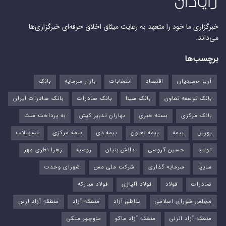
خبرگزاری ما خود را متعهد به رعایت میثاق اخلاق حرفه‌ای خبرگزاری‌ها
می‌داند.
برچسب‌ها
آریا حمیدیان
اقتصاد
انتخابات
بازار سرمایه
بانک
بانک توسعه تعاون
بانک سینا
بانک صادرات
بانک صادرات ایران
بانک مرکزی
بسته خبری
بهاران تدبیر کیش
به پرداخت ملت
بورس‌
بیمه
بیمه تعاون
بیمه دی
بیمه مرکزی
تسهیلات
تولید
حسین گروسی
دانش بنیان
روسیه
زهرا نظری مهر
سایپا
سرمایه گذاری
شرکت ملی مس
شورای وحدت
صادرات
فولاد
فولاد آلیاژی
فولاد مبارکه
مجلس شورای اسلامی
مناطق آزاد
منطقه آزاد
منطقه آزاد ارس
منطقه آزاد انزلی
منطقه آزاد ماکو
منوچهر متکی