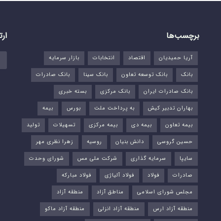
برچسب‌ها
ارت
آریا حمیدیان
اقتصاد
انتخابات
بازار سرمایه
بانک
بانک توسعه تعاون
بانک سینا
بانک صادرات
بانک صادرات ایران
بانک مرکزی
بسته خبری
بهاران تدبیر کیش
به پرداخت ملت
بورس‌
بیمه
بیمه تعاون
بیمه دی
بیمه مرکزی
تسهیلات
تولید
حسین گروسی
دانش بنیان
روسیه
زهرا نظری مهر
سایپا
سرمایه گذاری
شرکت ملی مس
شورای وحدت
صادرات
فولاد
فولاد آلیاژی
فولاد مبارکه
مجلس شورای اسلامی
مناطق آزاد
منطقه آزاد
منطقه آزاد ارس
منطقه آزاد انزلی
منطقه آزاد ماکو