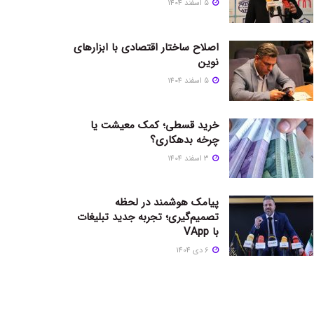
5 اسفند 1404
اصلاح ساختار اقتصادی با ابزارهای
نوین
5 اسفند 1404
خرید قسطی؛ کمک معیشت یا
چرخه بدهکاری؟
3 اسفند 1404
پیامک هوشمند در لحظه
تصمیم‌گیری؛ تجربه جدید تبلیغات
با VApp
6 دی 1404