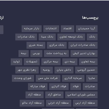
برچسب‌ها
ارت
آریا حمیدیان
اقتصاد
انتخابات
بازار سرمایه
بانک
بانک توسعه تعاون
بانک سینا
بانک صادرات
بانک صادرات ایران
بانک مرکزی
بسته خبری
بهاران تدبیر کیش
به پرداخت ملت
بورس‌
بیمه
بیمه تعاون
بیمه دی
بیمه مرکزی
تسهیلات
تولید
حسین گروسی
دانش بنیان
روسیه
زهرا نظری مهر
سایپا
سرمایه گذاری
شرکت ملی مس
شورای وحدت
صادرات
فولاد
فولاد آلیاژی
فولاد مبارکه
مجلس شورای اسلامی
مناطق آزاد
منطقه آزاد
منطقه آزاد ارس
منطقه آزاد انزلی
منطقه آزاد ماکو