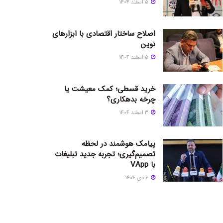
5 اسفند 1404
اصلاح ساختار اقتصادی با ابزارهای
نوین
5 اسفند 1404
خرید قسطی؛ کمک معیشت یا
چرخه بدهکاری؟
3 اسفند 1404
پیامک هوشمند در لحظه
تصمیم‌گیری؛ تجربه جدید تبلیغات
با VApp
6 دی 1404