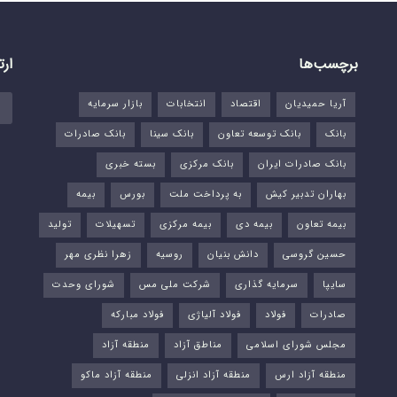
برچسب‌ها
ارت
آریا حمیدیان
اقتصاد
انتخابات
بازار سرمایه
بانک
بانک توسعه تعاون
بانک سینا
بانک صادرات
بانک صادرات ایران
بانک مرکزی
بسته خبری
بهاران تدبیر کیش
به پرداخت ملت
بورس‌
بیمه
بیمه تعاون
بیمه دی
بیمه مرکزی
تسهیلات
تولید
حسین گروسی
دانش بنیان
روسیه
زهرا نظری مهر
سایپا
سرمایه گذاری
شرکت ملی مس
شورای وحدت
صادرات
فولاد
فولاد آلیاژی
فولاد مبارکه
مجلس شورای اسلامی
مناطق آزاد
منطقه آزاد
منطقه آزاد ارس
منطقه آزاد انزلی
منطقه آزاد ماکو