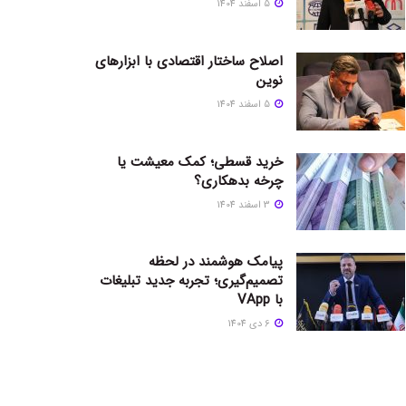
5 اسفند 1404
اصلاح ساختار اقتصادی با ابزارهای
نوین
5 اسفند 1404
خرید قسطی؛ کمک معیشت یا
چرخه بدهکاری؟
3 اسفند 1404
پیامک هوشمند در لحظه
تصمیم‌گیری؛ تجربه جدید تبلیغات
با VApp
6 دی 1404