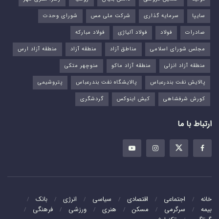
سایپا
سرمایه گذاری
شرکت ملی مس
شورای وحدت
صادرات
فولاد
فولاد آلیاژی
فولاد مبارکه
مجلس شورای اسلامی
مناطق آزاد
منطقه آزاد
منطقه آزاد ارس
منطقه آزاد انزلی
منطقه آزاد ماکو
منوچهر متکی
پالایش نفت بندرعباس
پالایشگاه نفت بندرعباس
پتروشیمی
کورش شرفشاهی
کیش اینوکس
گردشگری
ارتباط با ما
خانه
اجتماعی
اقتصادی
سیاسی
انرژی
بانک
بیمه
سرگرمی
مسکن
هنری
ورزشی
فرهنگی