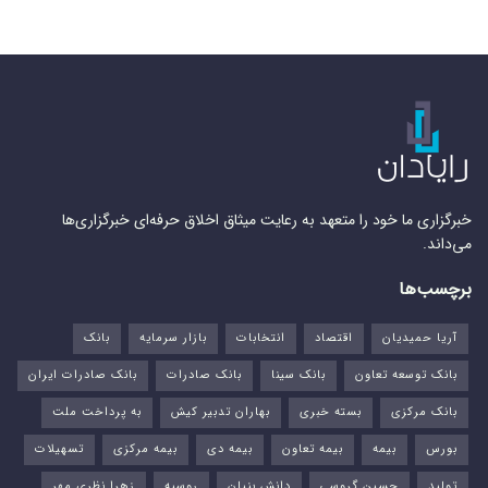
خبرگزاری ما خود را متعهد به رعایت میثاق اخلاق حرفه‌ای خبرگزاری‌ها
می‌داند.
برچسب‌ها
آریا حمیدیان
اقتصاد
انتخابات
بازار سرمایه
بانک
بانک توسعه تعاون
بانک سینا
بانک صادرات
بانک صادرات ایران
بانک مرکزی
بسته خبری
بهاران تدبیر کیش
به پرداخت ملت
بورس‌
بیمه
بیمه تعاون
بیمه دی
بیمه مرکزی
تسهیلات
تولید
حسین گروسی
دانش بنیان
روسیه
زهرا نظری مهر