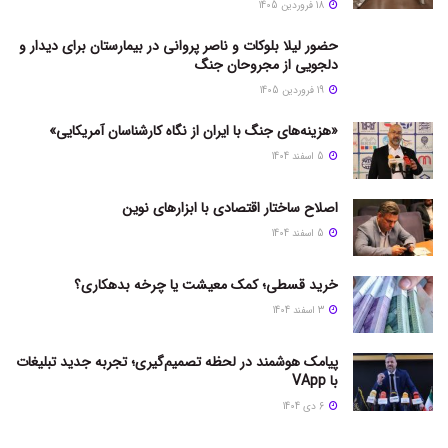
18 فروردین 1405
حضور لیلا بلوکات و ناصر پروانی در بیمارستان برای دیدار و
دلجویی از مجروحان جنگ
19 فروردین 1405
«هزینه‌های جنگ با ایران از نگاه کارشناسان آمریکایی»
5 اسفند 1404
اصلاح ساختار اقتصادی با ابزارهای نوین
5 اسفند 1404
خرید قسطی؛ کمک معیشت یا چرخه بدهکاری؟
3 اسفند 1404
پیامک هوشمند در لحظه تصمیم‌گیری؛ تجربه جدید تبلیغات
با VApp
6 دی 1404