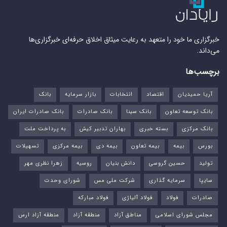
خبرگزاری ما خود را متعهد به رعایت میثاق اخلاق حرفه‌ای خبرگزاری‌ها
می‌داند.
برچسب‌ها
آریا حمیدیان
اقتصاد
انتخابات
بازار سرمایه
بانک
بانک توسعه تعاون
بانک سینا
بانک صادرات
بانک صادرات ایران
بانک مرکزی
بسته خبری
بهاران تدبیر کیش
به پرداخت ملت
بورس‌
بیمه
بیمه تعاون
بیمه دی
بیمه مرکزی
تسهیلات
تولید
حسین گروسی
دانش بنیان
روسیه
زهرا نظری مهر
سایپا
سرمایه گذاری
شرکت ملی مس
شورای وحدت
صادرات
فولاد
فولاد آلیاژی
فولاد مبارکه
مجلس شورای اسلامی
مناطق آزاد
منطقه آزاد
منطقه آزاد ارس