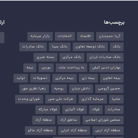
برچسب‌ها
ارت
آریا حمیدیان
اقتصاد
انتخابات
بازار سرمایه
بانک
بانک توسعه تعاون
بانک سینا
بانک صادرات
بانک صادرات ایران
بانک مرکزی
بسته خبری
بهاران تدبیر کیش
به پرداخت ملت
بورس‌
بیمه
بیمه تعاون
بیمه دی
بیمه مرکزی
تسهیلات
تولید
حسین گروسی
دانش بنیان
روسیه
زهرا نظری مهر
سایپا
سرمایه گذاری
شرکت ملی مس
شورای وحدت
صادرات
فولاد
فولاد آلیاژی
فولاد مبارکه
مجلس شورای اسلامی
مناطق آزاد
منطقه آزاد
منطقه آزاد ارس
منطقه آزاد انزلی
منطقه آزاد ماکو