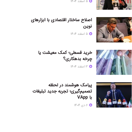
5 اسفند 1404
اصلاح ساختار اقتصادی با ابزارهای
نوین
5 اسفند 1404
خرید قسطی؛ کمک معیشت یا
چرخه بدهکاری؟
3 اسفند 1404
پیامک هوشمند در لحظه
تصمیم‌گیری؛ تجربه جدید تبلیغات
با VApp
6 دی 1404