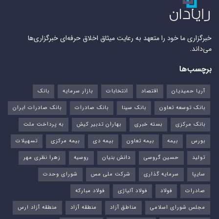
خبرگزاری ما خود را متعهد به رعایت میثاق اخلاق حرفه‌ای خبرگزاری‌ها
می‌داند.
برچسب‌ها
آریا حمیدیان
اقتصاد
انتخابات
بازار سرمایه
بانک
بانک توسعه تعاون
بانک سینا
بانک صادرات
بانک صادرات ایران
بانک مرکزی
بسته خبری
بهاران تدبیر کیش
به پرداخت ملت
بورس‌
بیمه
بیمه تعاون
بیمه دی
بیمه مرکزی
تسهیلات
تولید
حسین گروسی
دانش بنیان
روسیه
زهرا نظری مهر
سایپا
سرمایه گذاری
شرکت ملی مس
شورای وحدت
صادرات
فولاد
فولاد آلیاژی
فولاد مبارکه
مجلس شورای اسلامی
مناطق آزاد
منطقه آزاد
منطقه آزاد ارس