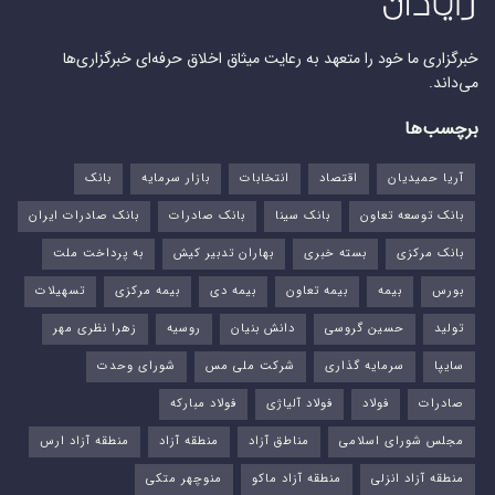
خبرگزاری ما خود را متعهد به رعایت میثاق اخلاق حرفه‌ای خبرگزاری‌ها
می‌داند.
برچسب‌ها
آریا حمیدیان
اقتصاد
انتخابات
بازار سرمایه
بانک
بانک توسعه تعاون
بانک سینا
بانک صادرات
بانک صادرات ایران
بانک مرکزی
بسته خبری
بهاران تدبیر کیش
به پرداخت ملت
بورس‌
بیمه
بیمه تعاون
بیمه دی
بیمه مرکزی
تسهیلات
تولید
حسین گروسی
دانش بنیان
روسیه
زهرا نظری مهر
سایپا
سرمایه گذاری
شرکت ملی مس
شورای وحدت
صادرات
فولاد
فولاد آلیاژی
فولاد مبارکه
مجلس شورای اسلامی
مناطق آزاد
منطقه آزاد
منطقه آزاد ارس
منطقه آزاد انزلی
منطقه آزاد ماکو
منوچهر متکی