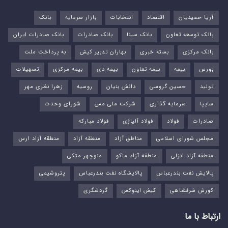
آریا حمیدیان
اقتصاد
انتخابات
بازار سرمایه
بانک
بانک توسعه تعاون
بانک سینا
بانک صادرات
بانک صادرات ایران
بانک مرکزی
بسته خبری
بهاران تدبیر کیش
به پرداخت ملت
بورس‌
بیمه
بیمه تعاون
بیمه دی
بیمه مرکزی
تسهیلات
تولید
حسین گروسی
دانش بنیان
روسیه
زهرا نظری مهر
سایپا
سرمایه گذاری
شرکت ملی مس
شورای وحدت
صادرات
فولاد
فولاد آلیاژی
فولاد مبارکه
مجلس شورای اسلامی
مناطق آزاد
منطقه آزاد
منطقه آزاد ارس
منطقه آزاد انزلی
منطقه آزاد ماکو
منوچهر متکی
پالایش نفت بندرعباس
پالایشگاه نفت بندرعباس
پتروشیمی
کورش شرفشاهی
کیش اینوکس
گردشگری
ارتباط با ما