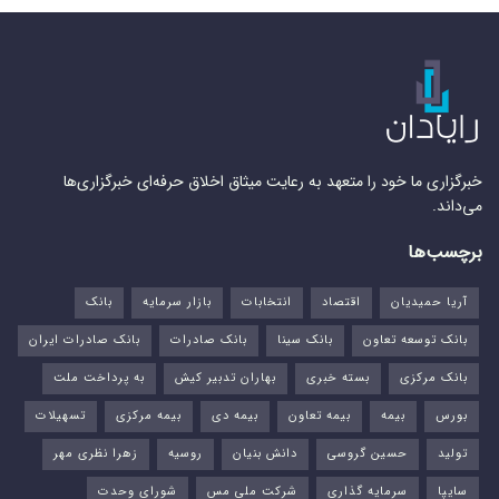
خبرگزاری ما خود را متعهد به رعایت میثاق اخلاق حرفه‌ای خبرگزاری‌ها
می‌داند.
برچسب‌ها
آریا حمیدیان
اقتصاد
انتخابات
بازار سرمایه
بانک
بانک توسعه تعاون
بانک سینا
بانک صادرات
بانک صادرات ایران
بانک مرکزی
بسته خبری
بهاران تدبیر کیش
به پرداخت ملت
بورس‌
بیمه
بیمه تعاون
بیمه دی
بیمه مرکزی
تسهیلات
تولید
حسین گروسی
دانش بنیان
روسیه
زهرا نظری مهر
سایپا
سرمایه گذاری
شرکت ملی مس
شورای وحدت