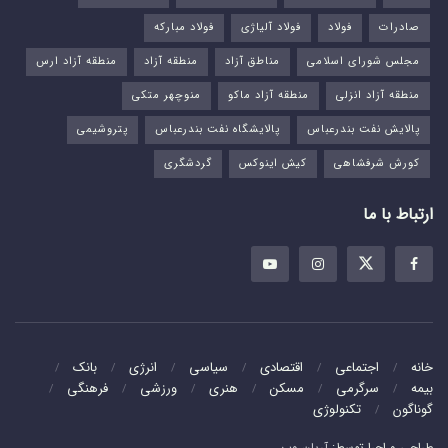
صادرات
فولاد
فولاد آلیاژی
فولاد مبارکه
مجلس شورای اسلامی
مناطق آزاد
منطقه آزاد
منطقه آزاد ارس
منطقه آزاد انزلی
منطقه آزاد ماکو
منوچهر متکی
پالایش نفت بندرعباس
پالایشگاه نفت بندرعباس
پتروشیمی
کورش شرفشاهی
کیش اینوکس
گردشگری
ارتباط با ما
خانه
اجتماعی
اقتصادی
سیاسی
انرژی
بانک
بیمه
سرگرمی
مسکن
هنری
ورزشی
فرهنگی
گوناگون
تکنولوژی
طراحی و اجرا توسط:
آریان وب