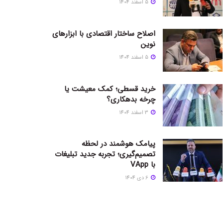
5 اسفند 1404
اصلاح ساختار اقتصادی با ابزارهای
نوین
5 اسفند 1404
خرید قسطی؛ کمک معیشت یا
چرخه بدهکاری؟
3 اسفند 1404
پیامک هوشمند در لحظه
تصمیم‌گیری؛ تجربه جدید تبلیغات
با VApp
6 دی 1404