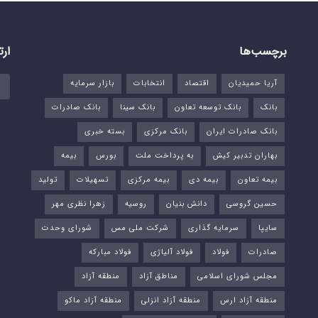
برچسب‌ها
ارت
آریا حمیدیان
اقتصاد
انتخابات
بازار سرمایه
بانک
بانک توسعه تعاون
بانک سینا
بانک صادرات
بانک صادرات ایران
بانک مرکزی
بسته خبری
بهاران تدبیر کیش
به پرداخت ملت
بورس‌
بیمه
بیمه تعاون
بیمه دی
بیمه مرکزی
تسهیلات
تولید
حسین گروسی
دانش بنیان
روسیه
زهرا نظری مهر
سایپا
سرمایه گذاری
شرکت ملی مس
شورای وحدت
صادرات
فولاد
فولاد آلیاژی
فولاد مبارکه
مجلس شورای اسلامی
مناطق آزاد
منطقه آزاد
منطقه آزاد ارس
منطقه آزاد انزلی
منطقه آزاد ماکو