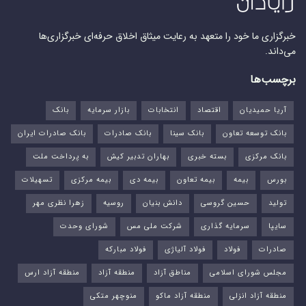
خبرگزاری ما خود را متعهد به رعایت میثاق اخلاق حرفه‌ای خبرگزاری‌ها
می‌داند.
برچسب‌ها
آریا حمیدیان
اقتصاد
انتخابات
بازار سرمایه
بانک
بانک توسعه تعاون
بانک سینا
بانک صادرات
بانک صادرات ایران
بانک مرکزی
بسته خبری
بهاران تدبیر کیش
به پرداخت ملت
بورس‌
بیمه
بیمه تعاون
بیمه دی
بیمه مرکزی
تسهیلات
تولید
حسین گروسی
دانش بنیان
روسیه
زهرا نظری مهر
سایپا
سرمایه گذاری
شرکت ملی مس
شورای وحدت
صادرات
فولاد
فولاد آلیاژی
فولاد مبارکه
مجلس شورای اسلامی
مناطق آزاد
منطقه آزاد
منطقه آزاد ارس
منطقه آزاد انزلی
منطقه آزاد ماکو
منوچهر متکی