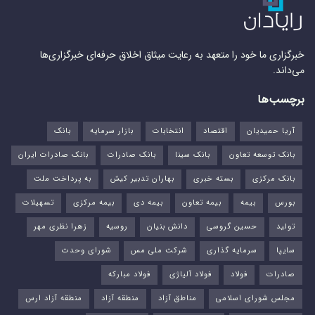
خبرگزاری ما خود را متعهد به رعایت میثاق اخلاق حرفه‌ای خبرگزاری‌ها
می‌داند.
برچسب‌ها
آریا حمیدیان
اقتصاد
انتخابات
بازار سرمایه
بانک
بانک توسعه تعاون
بانک سینا
بانک صادرات
بانک صادرات ایران
بانک مرکزی
بسته خبری
بهاران تدبیر کیش
به پرداخت ملت
بورس‌
بیمه
بیمه تعاون
بیمه دی
بیمه مرکزی
تسهیلات
تولید
حسین گروسی
دانش بنیان
روسیه
زهرا نظری مهر
سایپا
سرمایه گذاری
شرکت ملی مس
شورای وحدت
صادرات
فولاد
فولاد آلیاژی
فولاد مبارکه
مجلس شورای اسلامی
مناطق آزاد
منطقه آزاد
منطقه آزاد ارس