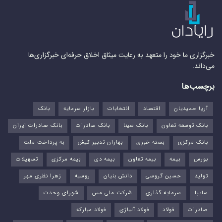
خبرگزاری ما خود را متعهد به رعایت میثاق اخلاق حرفه‌ای خبرگزاری‌ها
می‌داند.
برچسب‌ها
آریا حمیدیان
اقتصاد
انتخابات
بازار سرمایه
بانک
بانک توسعه تعاون
بانک سینا
بانک صادرات
بانک صادرات ایران
بانک مرکزی
بسته خبری
بهاران تدبیر کیش
به پرداخت ملت
بورس‌
بیمه
بیمه تعاون
بیمه دی
بیمه مرکزی
تسهیلات
تولید
حسین گروسی
دانش بنیان
روسیه
زهرا نظری مهر
سایپا
سرمایه گذاری
شرکت ملی مس
شورای وحدت
صادرات
فولاد
فولاد آلیاژی
فولاد مبارکه