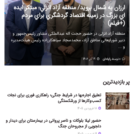
ارزان به شمال برويد/ منطقه آزاد انزلي؛ مبتكر ايده
اي بزرگ در زمينه اقتصاد گردشگري براي مردم
(+فیلم)
منطقه آزاد انزلی در حضور حجت اله عبدالملکی مشاور رئیس‌جمهور و
دبیر شورایعالی مناطق آزاد، محمدسجاد سیاهکارزاده رئیس هیئت‌مدیره
و ...
0
توسط
رایادان
19 آذر 1402
پر بازدیدترین
تعلیق اجاره‌بها در شرایط جنگی؛ راهکاری فوری برای نجات
کسب‌وکارها از ورشکستگی
18 فروردین 1405
حضور لیلا بلوکات و ناصر پروانی در بیمارستان برای دیدار و
دلجویی از مجروحان جنگ
19 فروردین 1405