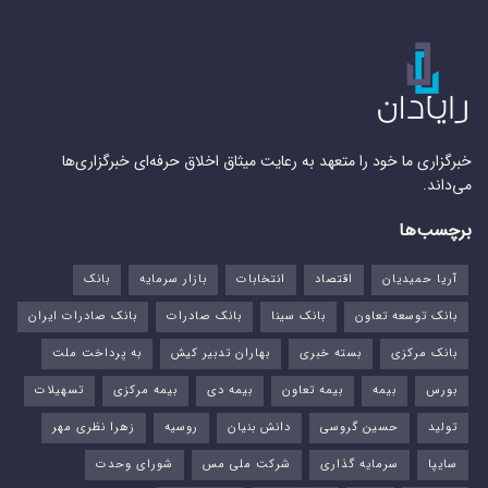
خبرگزاری ما خود را متعهد به رعایت میثاق اخلاق حرفه‌ای خبرگزاری‌ها
می‌داند.
برچسب‌ها
آریا حمیدیان
اقتصاد
انتخابات
بازار سرمایه
بانک
بانک توسعه تعاون
بانک سینا
بانک صادرات
بانک صادرات ایران
بانک مرکزی
بسته خبری
بهاران تدبیر کیش
به پرداخت ملت
بورس‌
بیمه
بیمه تعاون
بیمه دی
بیمه مرکزی
تسهیلات
تولید
حسین گروسی
دانش بنیان
روسیه
زهرا نظری مهر
سایپا
سرمایه گذاری
شرکت ملی مس
شورای وحدت