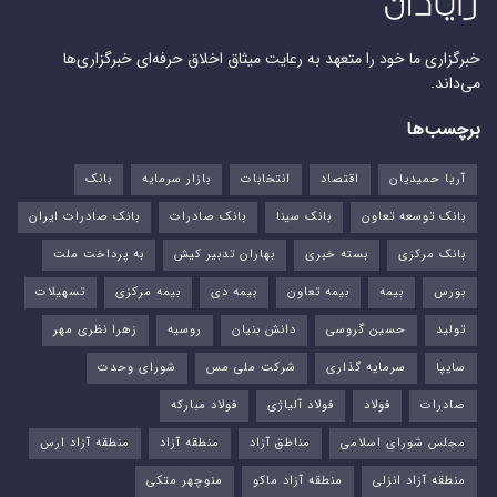
خبرگزاری ما خود را متعهد به رعایت میثاق اخلاق حرفه‌ای خبرگزاری‌ها
می‌داند.
برچسب‌ها
آریا حمیدیان
اقتصاد
انتخابات
بازار سرمایه
بانک
بانک توسعه تعاون
بانک سینا
بانک صادرات
بانک صادرات ایران
بانک مرکزی
بسته خبری
بهاران تدبیر کیش
به پرداخت ملت
بورس‌
بیمه
بیمه تعاون
بیمه دی
بیمه مرکزی
تسهیلات
تولید
حسین گروسی
دانش بنیان
روسیه
زهرا نظری مهر
سایپا
سرمایه گذاری
شرکت ملی مس
شورای وحدت
صادرات
فولاد
فولاد آلیاژی
فولاد مبارکه
مجلس شورای اسلامی
مناطق آزاد
منطقه آزاد
منطقه آزاد ارس
منطقه آزاد انزلی
منطقه آزاد ماکو
منوچهر متکی