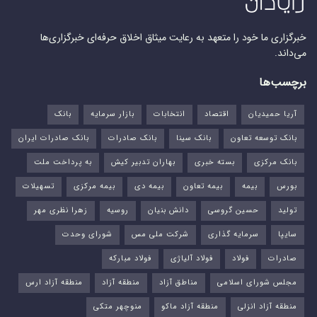
خبرگزاری ما خود را متعهد به رعایت میثاق اخلاق حرفه‌ای خبرگزاری‌ها
می‌داند.
برچسب‌ها
آریا حمیدیان
اقتصاد
انتخابات
بازار سرمایه
بانک
بانک توسعه تعاون
بانک سینا
بانک صادرات
بانک صادرات ایران
بانک مرکزی
بسته خبری
بهاران تدبیر کیش
به پرداخت ملت
بورس‌
بیمه
بیمه تعاون
بیمه دی
بیمه مرکزی
تسهیلات
تولید
حسین گروسی
دانش بنیان
روسیه
زهرا نظری مهر
سایپا
سرمایه گذاری
شرکت ملی مس
شورای وحدت
صادرات
فولاد
فولاد آلیاژی
فولاد مبارکه
مجلس شورای اسلامی
مناطق آزاد
منطقه آزاد
منطقه آزاد ارس
منطقه آزاد انزلی
منطقه آزاد ماکو
منوچهر متکی