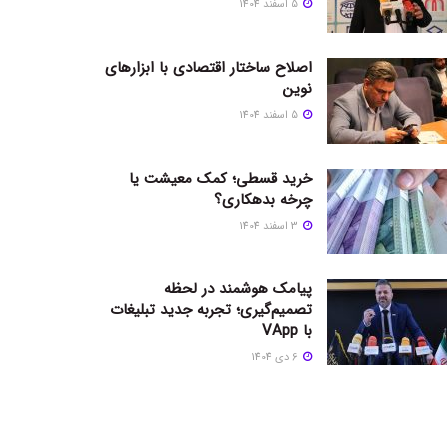
5 اسفند 1404
اصلاح ساختار اقتصادی با ابزارهای
نوین
5 اسفند 1404
خرید قسطی؛ کمک معیشت یا
چرخه بدهکاری؟
3 اسفند 1404
پیامک هوشمند در لحظه
تصمیم‌گیری؛ تجربه جدید تبلیغات
با VApp
6 دی 1404