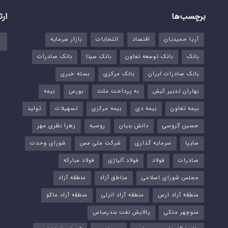
برچسب‌ها
ارت
آریا حمیدیان
اقتصاد
انتخابات
بازار سرمایه
بانک
بانک توسعه تعاون
بانک سینا
بانک صادرات
بانک صادرات ایران
بانک مرکزی
بسته خبری
بهاران تدبیر کیش
به پرداخت ملت
بورس‌
بیمه
بیمه تعاون
بیمه دی
بیمه مرکزی
تسهیلات
تولید
حسین گروسی
دانش بنیان
روسیه
زهرا نظری مهر
سایپا
سرمایه گذاری
شرکت ملی مس
شورای وحدت
صادرات
فولاد
فولاد آلیاژی
فولاد مبارکه
مجلس شورای اسلامی
مناطق آزاد
منطقه آزاد
منطقه آزاد ارس
منطقه آزاد انزلی
منطقه آزاد ماکو
منوچهر متکی
پالایش نفت بندرعباس