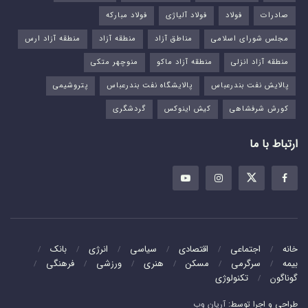
صادرات
فولاد
فولاد آلیاژی
فولاد مبارکه
مجلس شورای اسلامی
مناطق آزاد
منطقه آزاد
منطقه آزاد ارس
منطقه آزاد انزلی
منطقه آزاد ماکو
منوچهر متکی
پالایش نفت بندرعباس
پالایشگاه نفت بندرعباس
پتروشیمی
کورش شرفشاهی
کیش اینوکس
گردشگری
ارتباط با ما
خانه
اجتماعی
اقتصادی
سیاسی
انرژی
بانک
بیمه
سرگرمی
مسکن
هنری
ورزشی
فرهنگی
گوناگون
تکنولوژی
طراحی و اجرا توسط:
آریان وب