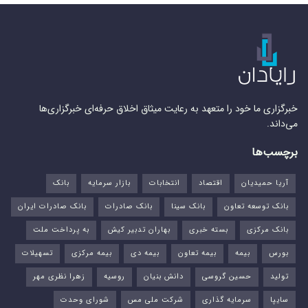
خبرگزاری ما خود را متعهد به رعایت میثاق اخلاق حرفه‌ای خبرگزاری‌ها
می‌داند.
برچسب‌ها
آریا حمیدیان
اقتصاد
انتخابات
بازار سرمایه
بانک
بانک توسعه تعاون
بانک سینا
بانک صادرات
بانک صادرات ایران
بانک مرکزی
بسته خبری
بهاران تدبیر کیش
به پرداخت ملت
بورس‌
بیمه
بیمه تعاون
بیمه دی
بیمه مرکزی
تسهیلات
تولید
حسین گروسی
دانش بنیان
روسیه
زهرا نظری مهر
سایپا
سرمایه گذاری
شرکت ملی مس
شورای وحدت