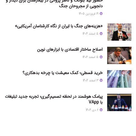
حضور لیلا بلوکات و ناصر پروانی در بیمارستان برای دیدار و
دلجویی از مجروحان جنگ
19 فروردین 1405
«هزینه‌های جنگ با ایران از نگاه کارشناسان آمریکایی»
5 اسفند 1404
اصلاح ساختار اقتصادی با ابزارهای نوین
5 اسفند 1404
خرید قسطی؛ کمک معیشت یا چرخه بدهکاری؟
3 اسفند 1404
پیامک هوشمند در لحظه تصمیم‌گیری؛ تجربه جدید تبلیغات
با VApp
6 دی 1404