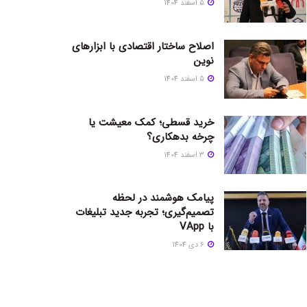
5 اسفند 1404
اصلاح ساختار اقتصادی با ابزارهای
نوین
5 اسفند 1404
خرید قسطی؛ کمک معیشت یا
چرخه بدهکاری؟
3 اسفند 1404
پیامک هوشمند در لحظه
تصمیم‌گیری؛ تجربه جدید تبلیغات
با VApp
6 دی 1404