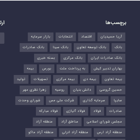
برچسب‌ها
ارت
آریا حمیدیان
اقتصاد
انتخابات
بازار سرمایه
بانک
بانک توسعه تعاون
بانک سینا
بانک صادرات
بانک صادرات ایران
بانک مرکزی
بسته خبری
بهاران تدبیر کیش
به پرداخت ملت
بورس‌
بیمه
بیمه تعاون
بیمه دی
بیمه مرکزی
تسهیلات
تولید
حسین گروسی
دانش بنیان
روسیه
زهرا نظری مهر
سایپا
سرمایه گذاری
شرکت ملی مس
شورای وحدت
صادرات
فولاد
فولاد آلیاژی
فولاد مبارکه
مجلس شورای اسلامی
مناطق آزاد
منطقه آزاد
منطقه آزاد ارس
منطقه آزاد انزلی
منطقه آزاد ماکو