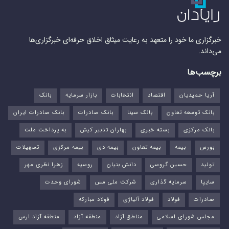
خبرگزاری ما خود را متعهد به رعایت میثاق اخلاق حرفه‌ای خبرگزاری‌ها
می‌داند.
برچسب‌ها
آریا حمیدیان
اقتصاد
انتخابات
بازار سرمایه
بانک
بانک توسعه تعاون
بانک سینا
بانک صادرات
بانک صادرات ایران
بانک مرکزی
بسته خبری
بهاران تدبیر کیش
به پرداخت ملت
بورس‌
بیمه
بیمه تعاون
بیمه دی
بیمه مرکزی
تسهیلات
تولید
حسین گروسی
دانش بنیان
روسیه
زهرا نظری مهر
سایپا
سرمایه گذاری
شرکت ملی مس
شورای وحدت
صادرات
فولاد
فولاد آلیاژی
فولاد مبارکه
مجلس شورای اسلامی
مناطق آزاد
منطقه آزاد
منطقه آزاد ارس