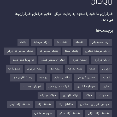
خبرگزاری ما خود را متعهد به رعایت میثاق اخلاق حرفه‌ای خبرگزاری‌ها
می‌داند.
برچسب‌ها
آریا حمیدیان
اقتصاد
انتخابات
بازار سرمایه
بانک
بانک توسعه تعاون
بانک سینا
بانک صادرات
بانک صادرات ایران
بانک مرکزی
بسته خبری
بهاران تدبیر کیش
به پرداخت ملت
بورس‌
بیمه
بیمه تعاون
بیمه دی
بیمه مرکزی
تسهیلات
تولید
حسین گروسی
دانش بنیان
روسیه
زهرا نظری مهر
سایپا
سرمایه گذاری
شرکت ملی مس
شورای وحدت
صادرات
فولاد
فولاد آلیاژی
فولاد مبارکه
مجلس شورای اسلامی
مناطق آزاد
منطقه آزاد
منطقه آزاد ارس
منطقه آزاد انزلی
منطقه آزاد ماکو
منوچهر متکی