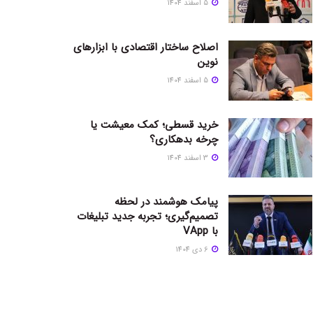
5 اسفند 1404
اصلاح ساختار اقتصادی با ابزارهای
نوین
5 اسفند 1404
خرید قسطی؛ کمک معیشت یا
چرخه بدهکاری؟
3 اسفند 1404
پیامک هوشمند در لحظه
تصمیم‌گیری؛ تجربه جدید تبلیغات
با VApp
6 دی 1404