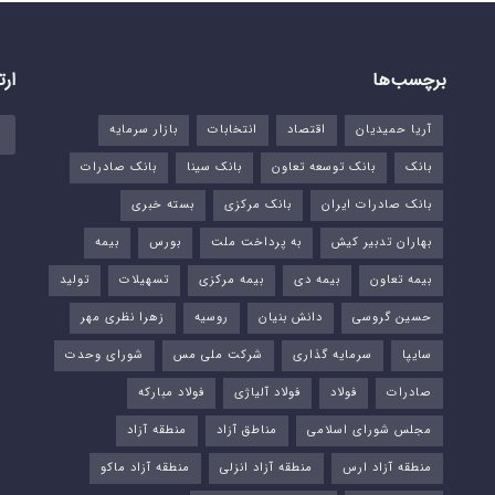
برچسب‌ها
ارت
آریا حمیدیان
اقتصاد
انتخابات
بازار سرمایه
بانک
بانک توسعه تعاون
بانک سینا
بانک صادرات
بانک صادرات ایران
بانک مرکزی
بسته خبری
بهاران تدبیر کیش
به پرداخت ملت
بورس‌
بیمه
بیمه تعاون
بیمه دی
بیمه مرکزی
تسهیلات
تولید
حسین گروسی
دانش بنیان
روسیه
زهرا نظری مهر
سایپا
سرمایه گذاری
شرکت ملی مس
شورای وحدت
صادرات
فولاد
فولاد آلیاژی
فولاد مبارکه
مجلس شورای اسلامی
مناطق آزاد
منطقه آزاد
منطقه آزاد ارس
منطقه آزاد انزلی
منطقه آزاد ماکو