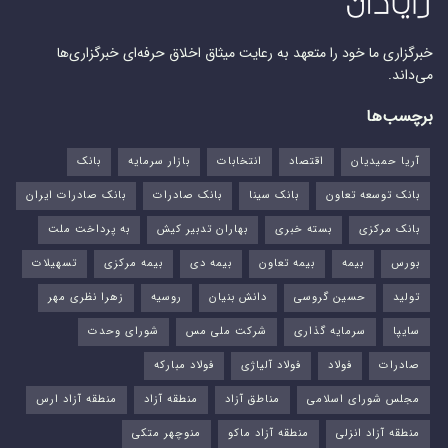
خبرگزاری ما خود را متعهد به رعایت میثاق اخلاق حرفه‌ای خبرگزاری‌ها
می‌داند.
برچسب‌ها
آریا حمیدیان
اقتصاد
انتخابات
بازار سرمایه
بانک
بانک توسعه تعاون
بانک سینا
بانک صادرات
بانک صادرات ایران
بانک مرکزی
بسته خبری
بهاران تدبیر کیش
به پرداخت ملت
بورس‌
بیمه
بیمه تعاون
بیمه دی
بیمه مرکزی
تسهیلات
تولید
حسین گروسی
دانش بنیان
روسیه
زهرا نظری مهر
سایپا
سرمایه گذاری
شرکت ملی مس
شورای وحدت
صادرات
فولاد
فولاد آلیاژی
فولاد مبارکه
مجلس شورای اسلامی
مناطق آزاد
منطقه آزاد
منطقه آزاد ارس
منطقه آزاد انزلی
منطقه آزاد ماکو
منوچهر متکی