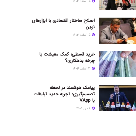
5 اسفند 1404
اصلاح ساختار اقتصادی با ابزارهای
نوین
5 اسفند 1404
خرید قسطی؛ کمک معیشت یا
چرخه بدهکاری؟
3 اسفند 1404
پیامک هوشمند در لحظه
تصمیم‌گیری؛ تجربه جدید تبلیغات
با VApp
6 دی 1404