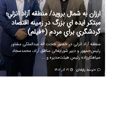
ارزان به شمال برويد/ منطقه آزاد انزلي؛
مبتكر ايده اي بزرگ در زمينه اقتصاد
گردشگري براي مردم (+فیلم)
منطقه آزاد انزلی در حضور حجت اله عبدالملکی مشاور
رئیس‌جمهور و دبیر شورایعالی مناطق آزاد، محمدسجاد
سیاهکارزاده رئیس هیئت‌مدیره و ...
0
توسط
رایادان
19 آذر 1402