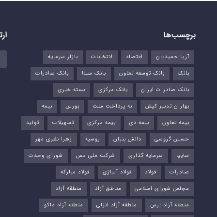
برچسب‌ها
ارت
آریا حمیدیان
اقتصاد
انتخابات
بازار سرمایه
بانک
بانک توسعه تعاون
بانک سینا
بانک صادرات
بانک صادرات ایران
بانک مرکزی
بسته خبری
بهاران تدبیر کیش
به پرداخت ملت
بورس‌
بیمه
بیمه تعاون
بیمه دی
بیمه مرکزی
تسهیلات
تولید
حسین گروسی
دانش بنیان
روسیه
زهرا نظری مهر
سایپا
سرمایه گذاری
شرکت ملی مس
شورای وحدت
صادرات
فولاد
فولاد آلیاژی
فولاد مبارکه
مجلس شورای اسلامی
مناطق آزاد
منطقه آزاد
منطقه آزاد ارس
منطقه آزاد انزلی
منطقه آزاد ماکو