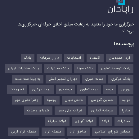
خبرگزاری ما خود را متعهد به رعایت میثاق اخلاق حرفه‌ای خبرگزاری‌ها
می‌داند.
برچسب‌ها
آریا حمیدیان
اقتصاد
انتخابات
بازار سرمایه
بانک
بانک توسعه تعاون
بانک سینا
بانک صادرات
بانک صادرات ایران
بانک مرکزی
بسته خبری
بهاران تدبیر کیش
به پرداخت ملت
بورس‌
بیمه
بیمه تعاون
بیمه دی
بیمه مرکزی
تسهیلات
تولید
حسین گروسی
دانش بنیان
روسیه
زهرا نظری مهر
سایپا
سرمایه گذاری
شرکت ملی مس
شورای وحدت
صادرات
فولاد
فولاد آلیاژی
فولاد مبارکه
مجلس شورای اسلامی
مناطق آزاد
منطقه آزاد
منطقه آزاد ارس