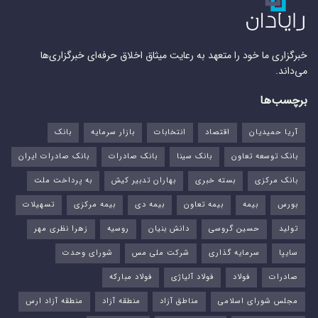
خبرگزاری ما خود را متعهد به رعایت میثاق اخلاق حرفه‌ای خبرگزاری‌ها
می‌داند.
برچسب‌ها
آریا حمیدیان
اقتصاد
انتخابات
بازار سرمایه
بانک
بانک توسعه تعاون
بانک سینا
بانک صادرات
بانک صادرات ایران
بانک مرکزی
بسته خبری
بهاران تدبیر کیش
به پرداخت ملت
بورس‌
بیمه
بیمه تعاون
بیمه دی
بیمه مرکزی
تسهیلات
تولید
حسین گروسی
دانش بنیان
روسیه
زهرا نظری مهر
سایپا
سرمایه گذاری
شرکت ملی مس
شورای وحدت
صادرات
فولاد
فولاد آلیاژی
فولاد مبارکه
مجلس شورای اسلامی
مناطق آزاد
منطقه آزاد
منطقه آزاد ارس