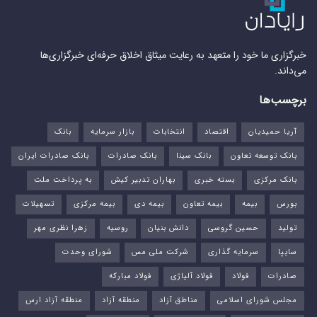
خبرگزاری ما خود را متعهد به رعایت میثاق اخلاق حرفه‌ای خبرگزاری‌ها
می‌داند.
برچسب‌ها
آریا حمیدیان
اقتصاد
انتخابات
بازار سرمایه
بانک
بانک توسعه تعاون
بانک سینا
بانک صادرات
بانک صادرات ایران
بانک مرکزی
بسته خبری
بهاران تدبیر کیش
به پرداخت ملت
بورس‌
بیمه
بیمه تعاون
بیمه دی
بیمه مرکزی
تسهیلات
تولید
حسین گروسی
دانش بنیان
روسیه
زهرا نظری مهر
سایپا
سرمایه گذاری
شرکت ملی مس
شورای وحدت
صادرات
فولاد
فولاد آلیاژی
فولاد مبارکه
مجلس شورای اسلامی
مناطق آزاد
منطقه آزاد
منطقه آزاد ارس