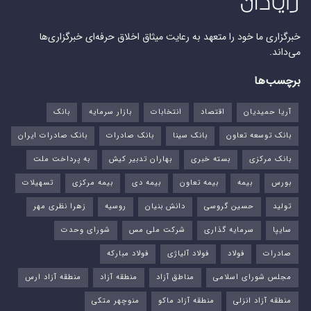
خبرگزاری ما خود را متعهد به رعایت میثاق اخلاق حرفه‌ای خبرگزاری‌ها
می‌داند.
برچسب‌ها
آریا حمیدیان
اقتصاد
انتخابات
بازار سرمایه
بانک
بانک توسعه تعاون
بانک سینا
بانک صادرات
بانک صادرات ایران
بانک مرکزی
بسته خبری
بهاران تدبیر کیش
به پرداخت ملت
بورس‌
بیمه
بیمه تعاون
بیمه دی
بیمه مرکزی
تسهیلات
تولید
حسین گروسی
دانش بنیان
روسیه
زهرا نظری مهر
سایپا
سرمایه گذاری
شرکت ملی مس
شورای وحدت
صادرات
فولاد
فولاد آلیاژی
فولاد مبارکه
مجلس شورای اسلامی
مناطق آزاد
منطقه آزاد
منطقه آزاد ارس
منطقه آزاد انزلی
منطقه آزاد ماکو
منوچهر متکی