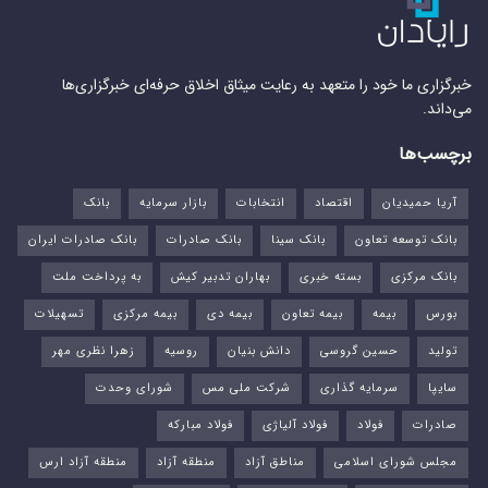
خبرگزاری ما خود را متعهد به رعایت میثاق اخلاق حرفه‌ای خبرگزاری‌ها
می‌داند.
برچسب‌ها
آریا حمیدیان
اقتصاد
انتخابات
بازار سرمایه
بانک
بانک توسعه تعاون
بانک سینا
بانک صادرات
بانک صادرات ایران
بانک مرکزی
بسته خبری
بهاران تدبیر کیش
به پرداخت ملت
بورس‌
بیمه
بیمه تعاون
بیمه دی
بیمه مرکزی
تسهیلات
تولید
حسین گروسی
دانش بنیان
روسیه
زهرا نظری مهر
سایپا
سرمایه گذاری
شرکت ملی مس
شورای وحدت
صادرات
فولاد
فولاد آلیاژی
فولاد مبارکه
مجلس شورای اسلامی
مناطق آزاد
منطقه آزاد
منطقه آزاد ارس