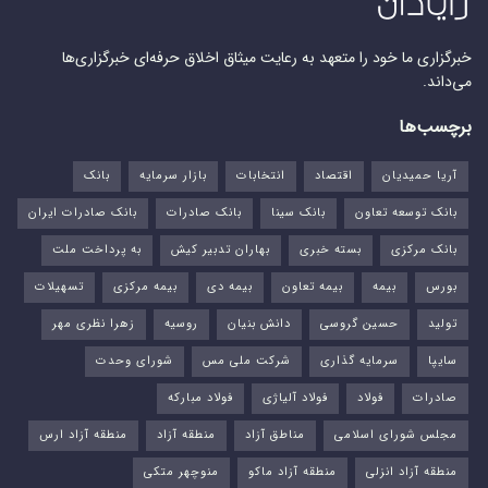
خبرگزاری ما خود را متعهد به رعایت میثاق اخلاق حرفه‌ای خبرگزاری‌ها
می‌داند.
برچسب‌ها
آریا حمیدیان
اقتصاد
انتخابات
بازار سرمایه
بانک
بانک توسعه تعاون
بانک سینا
بانک صادرات
بانک صادرات ایران
بانک مرکزی
بسته خبری
بهاران تدبیر کیش
به پرداخت ملت
بورس‌
بیمه
بیمه تعاون
بیمه دی
بیمه مرکزی
تسهیلات
تولید
حسین گروسی
دانش بنیان
روسیه
زهرا نظری مهر
سایپا
سرمایه گذاری
شرکت ملی مس
شورای وحدت
صادرات
فولاد
فولاد آلیاژی
فولاد مبارکه
مجلس شورای اسلامی
مناطق آزاد
منطقه آزاد
منطقه آزاد ارس
منطقه آزاد انزلی
منطقه آزاد ماکو
منوچهر متکی