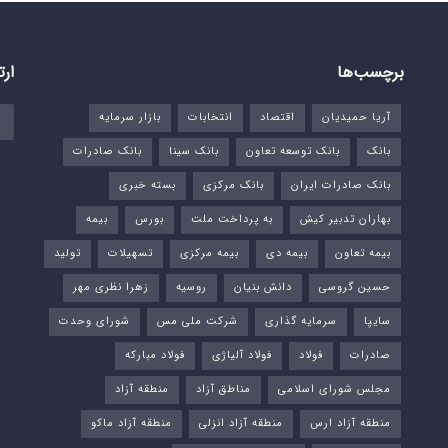
برچسب‌ها
ارت
آریا حمیدیان
اقتصاد
انتخابات
بازار سرمایه
بانک
بانک توسعه تعاون
بانک سینا
بانک صادرات
بانک صادرات ایران
بانک مرکزی
بسته خبری
بهاران تدبیر کیش
به پرداخت ملت
بورس‌
بیمه
بیمه تعاون
بیمه دی
بیمه مرکزی
تسهیلات
تولید
حسین گروسی
دانش بنیان
روسیه
زهرا نظری مهر
سایپا
سرمایه گذاری
شرکت ملی مس
شورای وحدت
صادرات
فولاد
فولاد آلیاژی
فولاد مبارکه
مجلس شورای اسلامی
مناطق آزاد
منطقه آزاد
منطقه آزاد ارس
منطقه آزاد انزلی
منطقه آزاد ماکو