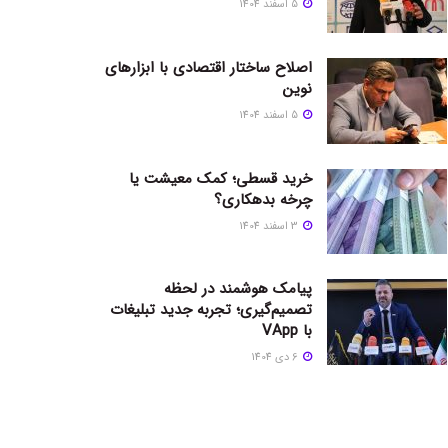
5 اسفند 1404
اصلاح ساختار اقتصادی با ابزارهای
نوین
5 اسفند 1404
خرید قسطی؛ کمک معیشت یا
چرخه بدهکاری؟
3 اسفند 1404
پیامک هوشمند در لحظه
تصمیم‌گیری؛ تجربه جدید تبلیغات
با VApp
6 دی 1404