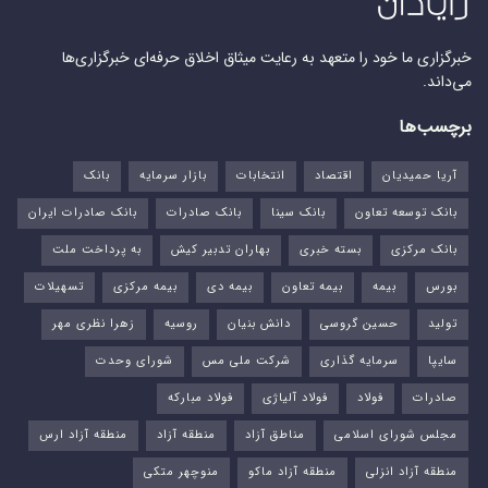
خبرگزاری ما خود را متعهد به رعایت میثاق اخلاق حرفه‌ای خبرگزاری‌ها
می‌داند.
برچسب‌ها
آریا حمیدیان
اقتصاد
انتخابات
بازار سرمایه
بانک
بانک توسعه تعاون
بانک سینا
بانک صادرات
بانک صادرات ایران
بانک مرکزی
بسته خبری
بهاران تدبیر کیش
به پرداخت ملت
بورس‌
بیمه
بیمه تعاون
بیمه دی
بیمه مرکزی
تسهیلات
تولید
حسین گروسی
دانش بنیان
روسیه
زهرا نظری مهر
سایپا
سرمایه گذاری
شرکت ملی مس
شورای وحدت
صادرات
فولاد
فولاد آلیاژی
فولاد مبارکه
مجلس شورای اسلامی
مناطق آزاد
منطقه آزاد
منطقه آزاد ارس
منطقه آزاد انزلی
منطقه آزاد ماکو
منوچهر متکی