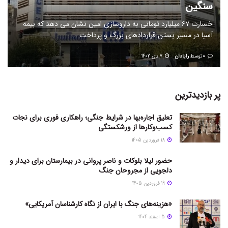
سنگین
خسارت ۶۷ میلیارد تومانی به داروسازی امین نشان می دهد که بیمه
آسیا در مسیر بستن قرارداد‌های بزرگ و پرداخت ...
0
توسط
رایادان
7 دی 1402
پر بازدیدترین
تعلیق اجاره‌بها در شرایط جنگی؛ راهکاری فوری برای نجات
کسب‌وکارها از ورشکستگی
18 فروردین 1405
حضور لیلا بلوکات و ناصر پروانی در بیمارستان برای دیدار و
دلجویی از مجروحان جنگ
19 فروردین 1405
«هزینه‌های جنگ با ایران از نگاه کارشناسان آمریکایی»
5 اسفند 1404