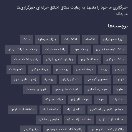
خبرگزاری ما خود را متعهد به رعایت میثاق اخلاق حرفه‌ای خبرگزاری‌ها
می‌داند.
برچسب‌ها
آریا حمیدیان
اقتصاد
انتخابات
بازار سرمایه
بانک
بانک توسعه تعاون
بانک سینا
بانک صادرات
بانک صادرات ایران
بانک مرکزی
بسته خبری
بهاران تدبیر کیش
به پرداخت ملت
بورس‌
بیمه
بیمه تعاون
بیمه دی
بیمه مرکزی
تسهیلات
تولید
حسین گروسی
دانش بنیان
روسیه
زهرا نظری مهر
سایپا
سرمایه گذاری
شرکت ملی مس
شورای وحدت
صادرات
فولاد
فولاد آلیاژی
فولاد مبارکه
مجلس شورای اسلامی
مناطق آزاد
منطقه آزاد
منطقه آزاد ارس
منطقه آزاد انزلی
منطقه آزاد ماکو
منوچهر متکی
پالایش نفت بندرعباس
پالایشگاه نفت بندرعباس
پتروشیمی