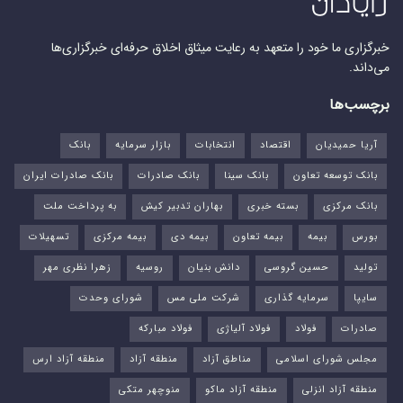
خبرگزاری ما خود را متعهد به رعایت میثاق اخلاق حرفه‌ای خبرگزاری‌ها
می‌داند.
برچسب‌ها
آریا حمیدیان
اقتصاد
انتخابات
بازار سرمایه
بانک
بانک توسعه تعاون
بانک سینا
بانک صادرات
بانک صادرات ایران
بانک مرکزی
بسته خبری
بهاران تدبیر کیش
به پرداخت ملت
بورس‌
بیمه
بیمه تعاون
بیمه دی
بیمه مرکزی
تسهیلات
تولید
حسین گروسی
دانش بنیان
روسیه
زهرا نظری مهر
سایپا
سرمایه گذاری
شرکت ملی مس
شورای وحدت
صادرات
فولاد
فولاد آلیاژی
فولاد مبارکه
مجلس شورای اسلامی
مناطق آزاد
منطقه آزاد
منطقه آزاد ارس
منطقه آزاد انزلی
منطقه آزاد ماکو
منوچهر متکی