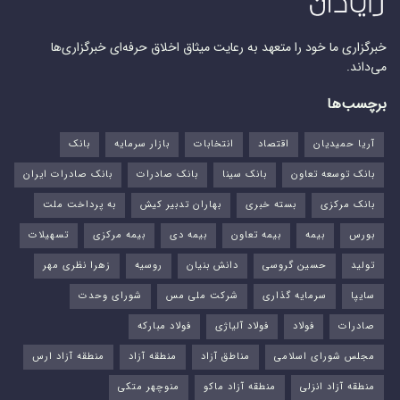
خبرگزاری ما خود را متعهد به رعایت میثاق اخلاق حرفه‌ای خبرگزاری‌ها
می‌داند.
برچسب‌ها
آریا حمیدیان
اقتصاد
انتخابات
بازار سرمایه
بانک
بانک توسعه تعاون
بانک سینا
بانک صادرات
بانک صادرات ایران
بانک مرکزی
بسته خبری
بهاران تدبیر کیش
به پرداخت ملت
بورس‌
بیمه
بیمه تعاون
بیمه دی
بیمه مرکزی
تسهیلات
تولید
حسین گروسی
دانش بنیان
روسیه
زهرا نظری مهر
سایپا
سرمایه گذاری
شرکت ملی مس
شورای وحدت
صادرات
فولاد
فولاد آلیاژی
فولاد مبارکه
مجلس شورای اسلامی
مناطق آزاد
منطقه آزاد
منطقه آزاد ارس
منطقه آزاد انزلی
منطقه آزاد ماکو
منوچهر متکی