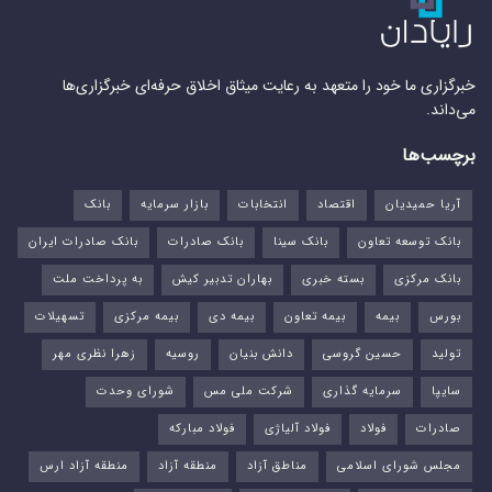
خبرگزاری ما خود را متعهد به رعایت میثاق اخلاق حرفه‌ای خبرگزاری‌ها
می‌داند.
برچسب‌ها
آریا حمیدیان
اقتصاد
انتخابات
بازار سرمایه
بانک
بانک توسعه تعاون
بانک سینا
بانک صادرات
بانک صادرات ایران
بانک مرکزی
بسته خبری
بهاران تدبیر کیش
به پرداخت ملت
بورس‌
بیمه
بیمه تعاون
بیمه دی
بیمه مرکزی
تسهیلات
تولید
حسین گروسی
دانش بنیان
روسیه
زهرا نظری مهر
سایپا
سرمایه گذاری
شرکت ملی مس
شورای وحدت
صادرات
فولاد
فولاد آلیاژی
فولاد مبارکه
مجلس شورای اسلامی
مناطق آزاد
منطقه آزاد
منطقه آزاد ارس