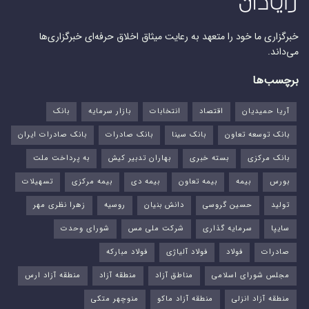
خبرگزاری ما خود را متعهد به رعایت میثاق اخلاق حرفه‌ای خبرگزاری‌ها
می‌داند.
برچسب‌ها
آریا حمیدیان
اقتصاد
انتخابات
بازار سرمایه
بانک
بانک توسعه تعاون
بانک سینا
بانک صادرات
بانک صادرات ایران
بانک مرکزی
بسته خبری
بهاران تدبیر کیش
به پرداخت ملت
بورس‌
بیمه
بیمه تعاون
بیمه دی
بیمه مرکزی
تسهیلات
تولید
حسین گروسی
دانش بنیان
روسیه
زهرا نظری مهر
سایپا
سرمایه گذاری
شرکت ملی مس
شورای وحدت
صادرات
فولاد
فولاد آلیاژی
فولاد مبارکه
مجلس شورای اسلامی
مناطق آزاد
منطقه آزاد
منطقه آزاد ارس
منطقه آزاد انزلی
منطقه آزاد ماکو
منوچهر متکی