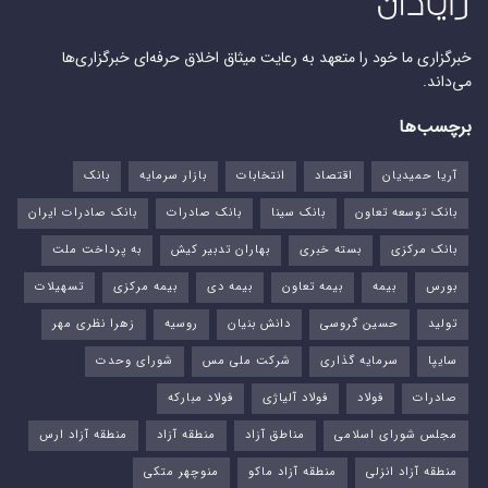
خبرگزاری ما خود را متعهد به رعایت میثاق اخلاق حرفه‌ای خبرگزاری‌ها
می‌داند.
برچسب‌ها
آریا حمیدیان
اقتصاد
انتخابات
بازار سرمایه
بانک
بانک توسعه تعاون
بانک سینا
بانک صادرات
بانک صادرات ایران
بانک مرکزی
بسته خبری
بهاران تدبیر کیش
به پرداخت ملت
بورس‌
بیمه
بیمه تعاون
بیمه دی
بیمه مرکزی
تسهیلات
تولید
حسین گروسی
دانش بنیان
روسیه
زهرا نظری مهر
سایپا
سرمایه گذاری
شرکت ملی مس
شورای وحدت
صادرات
فولاد
فولاد آلیاژی
فولاد مبارکه
مجلس شورای اسلامی
مناطق آزاد
منطقه آزاد
منطقه آزاد ارس
منطقه آزاد انزلی
منطقه آزاد ماکو
منوچهر متکی