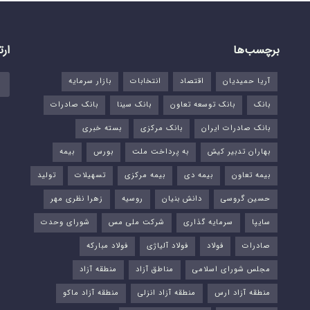
برچسب‌ها
ارت
آریا حمیدیان
اقتصاد
انتخابات
بازار سرمایه
بانک
بانک توسعه تعاون
بانک سینا
بانک صادرات
بانک صادرات ایران
بانک مرکزی
بسته خبری
بهاران تدبیر کیش
به پرداخت ملت
بورس‌
بیمه
بیمه تعاون
بیمه دی
بیمه مرکزی
تسهیلات
تولید
حسین گروسی
دانش بنیان
روسیه
زهرا نظری مهر
سایپا
سرمایه گذاری
شرکت ملی مس
شورای وحدت
صادرات
فولاد
فولاد آلیاژی
فولاد مبارکه
مجلس شورای اسلامی
مناطق آزاد
منطقه آزاد
منطقه آزاد ارس
منطقه آزاد انزلی
منطقه آزاد ماکو