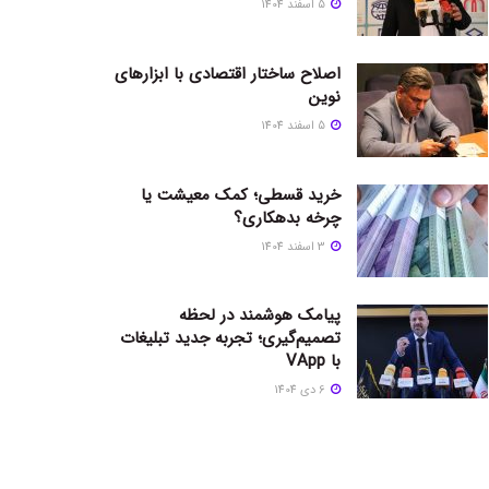
5 اسفند 1404
اصلاح ساختار اقتصادی با ابزارهای
نوین
5 اسفند 1404
خرید قسطی؛ کمک معیشت یا
چرخه بدهکاری؟
3 اسفند 1404
پیامک هوشمند در لحظه
تصمیم‌گیری؛ تجربه جدید تبلیغات
با VApp
6 دی 1404