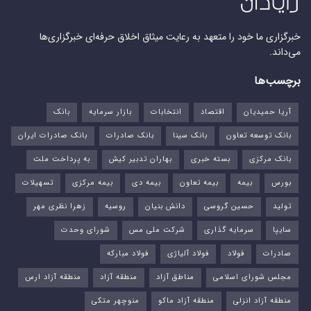
خبرگزاری ما خود را متعهد به رعایت میثاق اخلاق حرفه‌ای خبرگزاری‌ها
می‌داند.
برچسب‌ها
آریا حمیدیان
اقتصاد
انتخابات
بازار سرمایه
بانک
بانک توسعه تعاون
بانک سینا
بانک صادرات
بانک صادرات ایران
بانک مرکزی
بسته خبری
بهاران تدبیر کیش
به پرداخت ملت
بورس‌
بیمه
بیمه تعاون
بیمه دی
بیمه مرکزی
تسهیلات
تولید
حسین گروسی
دانش بنیان
روسیه
زهرا نظری مهر
سایپا
سرمایه گذاری
شرکت ملی مس
شورای وحدت
صادرات
فولاد
فولاد آلیاژی
فولاد مبارکه
مجلس شورای اسلامی
مناطق آزاد
منطقه آزاد
منطقه آزاد ارس
منطقه آزاد انزلی
منطقه آزاد ماکو
منوچهر متکی