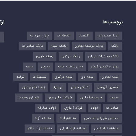
برچسب‌ها
ارت
آریا حمیدیان
اقتصاد
انتخابات
بازار سرمایه
بانک
بانک توسعه تعاون
بانک سینا
بانک صادرات
بانک صادرات ایران
بانک مرکزی
بسته خبری
بهاران تدبیر کیش
به پرداخت ملت
بورس‌
بیمه
بیمه تعاون
بیمه دی
بیمه مرکزی
تسهیلات
تولید
حسین گروسی
دانش بنیان
روسیه
زهرا نظری مهر
سایپا
سرمایه گذاری
شرکت ملی مس
شورای وحدت
صادرات
فولاد
فولاد آلیاژی
فولاد مبارکه
مجلس شورای اسلامی
مناطق آزاد
منطقه آزاد
منطقه آزاد ارس
منطقه آزاد انزلی
منطقه آزاد ماکو