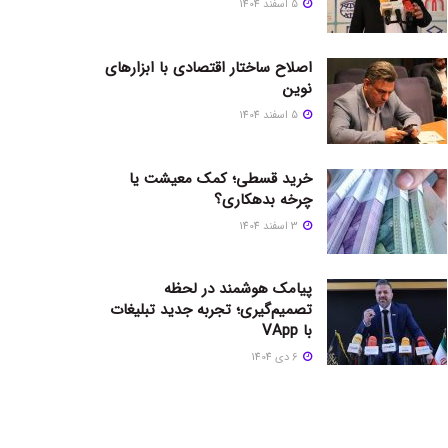
5 اسفند 1404
اصلاح ساختار اقتصادی با ابزارهای
نوین
5 اسفند 1404
خرید قسطی؛ کمک معیشت یا
چرخه بدهکاری؟
3 اسفند 1404
پیامک هوشمند در لحظه
تصمیم‌گیری؛ تجربه جدید تبلیغات
با VApp
6 دی 1404