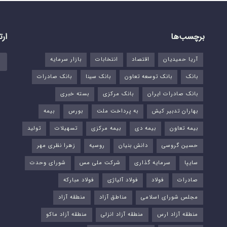
برچسب‌ها
ارت
آریا حمیدیان
اقتصاد
انتخابات
بازار سرمایه
بانک
بانک توسعه تعاون
بانک سینا
بانک صادرات
بانک صادرات ایران
بانک مرکزی
بسته خبری
بهاران تدبیر کیش
به پرداخت ملت
بورس‌
بیمه
بیمه تعاون
بیمه دی
بیمه مرکزی
تسهیلات
تولید
حسین گروسی
دانش بنیان
روسیه
زهرا نظری مهر
سایپا
سرمایه گذاری
شرکت ملی مس
شورای وحدت
صادرات
فولاد
فولاد آلیاژی
فولاد مبارکه
مجلس شورای اسلامی
مناطق آزاد
منطقه آزاد
منطقه آزاد ارس
منطقه آزاد انزلی
منطقه آزاد ماکو