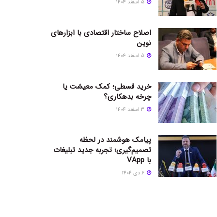
5 اسفند 1404
اصلاح ساختار اقتصادی با ابزارهای
نوین
5 اسفند 1404
خرید قسطی؛ کمک معیشت یا
چرخه بدهکاری؟
3 اسفند 1404
پیامک هوشمند در لحظه
تصمیم‌گیری؛ تجربه جدید تبلیغات
با VApp
6 دی 1404